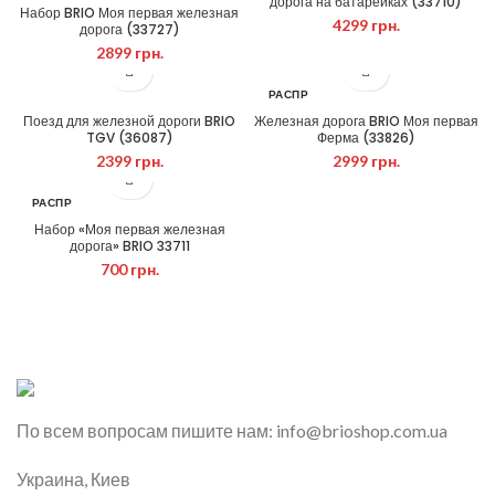
дорога на батарейках (33710)
Набор BRIO Моя первая железная
4299
грн.
дорога (33727)
2899
грн.
РАСПР
ОДАН
Поезд для железной дороги BRIO
Железная дорога BRIO Моя первая
О
TGV (36087)
Ферма (33826)
2399
грн.
2999
грн.
РАСПР
ОДАН
Набор «Моя первая железная
О
дорога» BRIO 33711
700
грн.
По всем вопросам пишите нам: info@brioshop.com.ua
Украина, Киев