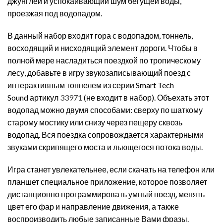
джунглей и успокаивающий шум бегущей воды,
проезжая под водопадом.
В данный набор входит гора с водопадом, тоннель,
восходящий и нисходящий элемент дороги. Чтобы в
полной мере насладиться поездкой по тропическому
лесу, добавьте в игру звукозаписывающий поезд с
интерактивным тоннелем из серии Smart Tech
Sound артикул
33971
(не входит в набор). Объехать этот
водопад можно двумя способами: сверху по шаткому
старому мостику или снизу через пещеру сквозь
водопад. Вся поездка сопровождается характерными
звуками скрипящего моста и льющегося потока воды.
Игра станет увлекательнее, если скачать на телефон или
планшет специальное приложение, которое позволяет
дистанционно программировать умный поезд, менять
цвет его фар и направление движения, а также
воспроизводить любые записанные Вами фразы.