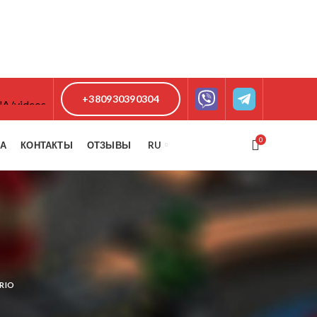
+380930390304
0
КА
КОНТАКТЫ
ОТЗЫВЫ
RU
RIO