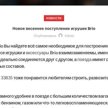
НОВОСТИ
Новое весеннее поступление игрушек Brio
Опубликовано
Admin
io Вы найдете всё самое необходимое для построения
все игрушки и
аксессуары
Brio взаимозаменяемы, именн
деально соединяются друг с другом, а
поезда
имеют с
ых составов.
 33835
тоже понравится любителям строить, развозит
 намного удобнее в поезде с большим количеством ваго
у с бензином, газом или что-то легковоспламеняющееся