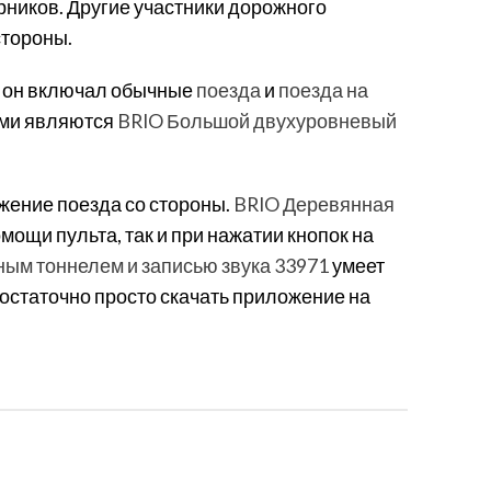
ников. Другие участники дорожного
стороны.
ы он включал обычные
поезда
и
поезда на
ами являются
BRIO Большой двухуровневый
ижение поезда со стороны.
BRIO Деревянная
мощи пульта, так и при нажатии кнопок на
ным тоннелем и записью звука 33971
умеет
остаточно просто скачать приложение на