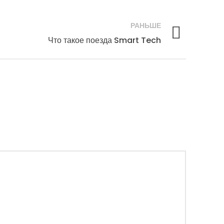
РАНЬШЕ
Что такое поезда Smart Tech
РЕЖИМ РАБОТЫ
Прием заказов:
Пн-Пт с 10:00 до 18-00
+380930390304
Прием заказов через сайт
круглосуточно
Время работы пунктов самовывоза с
11:00 до 19:00 без выходных
Мы принимаем безналичную оплату