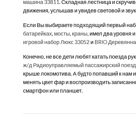
машина 33811
. Складная лестница и скруч
движения, услышав и увидев световой и зву
Если Вы выбираете подходящий первый набо
батарейках
,
мосты
,
краны
, имел два уровня
игровой набор Люкс 33052
и
BRIO Деревянна
Конечно, не все дети любят катать поезда р
ж/д Радиоуправляемый пассажирский поезд 
крыше локомотива. А будто попавший к нам 
менять цвет фар и воспроизводить записанн
смартфон или планшет.