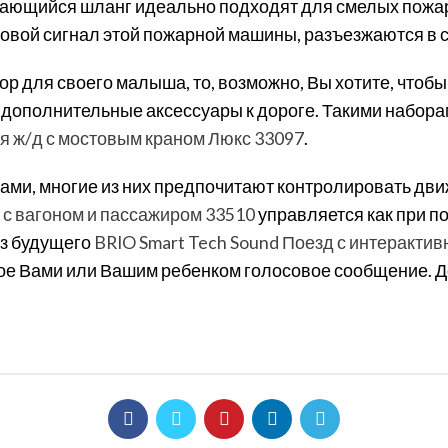
ивающийся шланг идеально подходят для смелых пожар
ковой сигнал этой пожарной машины, разъезжаются в 
р для своего малыша, то, возможно, Вы хотите, чтоб
 и дополнительные аксессуары к дороге. Такими набор
я ж/д с мостовым краном Люкс 33097
.
уками, многие из них предпочитают контролировать дв
с вагоном и пассажиром 33510
управляется как при по
из будущего
BRIO Smart Tech Sound Поезд с интерактив
ое Вами или Вашим ребенком голосовое сообщение. Д