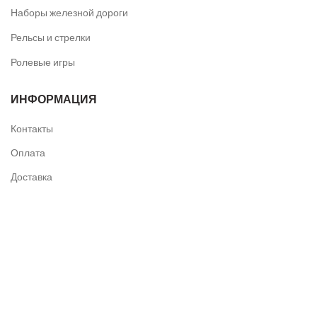
Наборы железной дороги
Рельсы и стрелки
Ролевые игры
ИНФОРМАЦИЯ
Контакты
Оплата
Доставка
Сертификаты
Договор публичной оферты
РЕЖИМ РАБОТЫ
Прием заказов:
Пн-Пт с 10:00 до 18-00