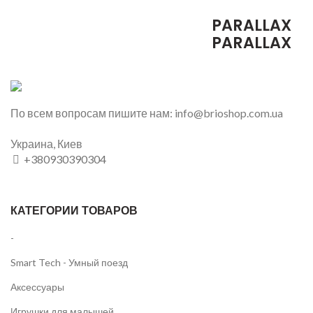
HOVER STYLE
SUB TITLE TEXT
HOVER STYLE
PARALLAX
PARALLAX
По всем вопросам пишите нам: info@brioshop.com.ua
Украина, Киев
+380930390304
КАТЕГОРИИ ТОВАРОВ
-
Smart Tech - Умный поезд
Аксессуары
Игрушки для малышей