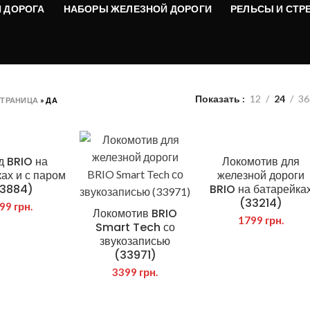
 ДОРОГА
НАБОРЫ ЖЕЛЕЗНОЙ ДОРОГИ
РЕЛЬСЫ И СТР
Показать
12
24
36
СТРАНИЦА
»
ДА
д BRIO на
Локомотив для
ах и с паром
железной дороги
3884)
BRIO на батарейка
(33214)
699
грн.
Локомотив BRIO
1799
грн.
Smart Tech со
звукозаписью
(33971)
3399
грн.