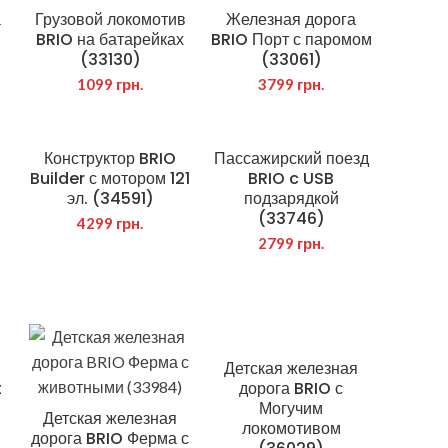
а
Грузовой локомотив
Железная дорога
BRIO на батарейках
BRIO Порт с паромом
(33130)
(33061)
1099
грн.
3799
грн.
Конструктор BRIO
Пассажирский поезд
Builder с мотором 121
BRIO c USB
эл. (34591)
подзарядкой
(33746)
4299
грн.
2799
грн.
РЕЖИМ РАБОТЫ
Прием заказов:
Пн-Пт с 10:00 до 18-00
+380930390304
Детская железная
t
дорога BRIO с
Прием заказов через сайт
Могучим
Детская железная
круглосуточно
локомотивом
дорога BRIO Ферма с