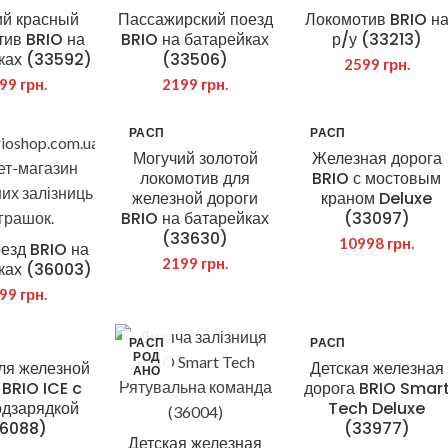
ий красный
Пассажирский поезд
Локомотив BRIO н
тив BRIO на
BRIO на батарейках
р/у (33213)
ках (33592)
(33506)
2599
грн.
199
грн.
2199
грн.
РАСП
РАСП
РОД
РОД
Могучий золотой
Железная дорога
АНО
АНО
локомотив для
BRIO с мостовым
железной дороги
краном Deluxe
BRIO на батарейках
(33097)
(33630)
10998
грн.
езд BRIO на
РИИ ТОВАРОВ
ИНФОРМАЦИЯ
2199
грн.
ках (36003)
Контакты
999
грн.
h - Умный поезд
Оплата
РАСП
РАСП
РОД
РОД
ры
Доставка
ля железной
Детская железная
АНО
АНО
 BRIO ICE c
дорога BRIO Smar
Сертификаты
для малышей
одзарядкой
Tech Deluxe
6088)
(33977)
Договор публичной оферты
торы
Детская железная