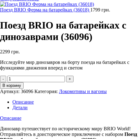
Поезд BRIO Ферма на батарейках (36018)
1799
грн.
Поезд BRIO на батарейках с
динозаврами (36096)
2299
грн.
Исследуйте мир динозавров на борту поезда на батарейках с
функциями движения вперед и светом
Количество
товара
В корзину
Поезд
Артикул:
36096
Категория:
Локомотивы и вагоны
BRIO
на
Описание
батарейках
Детали
с
динозаврами
Описание
(36096)
Динозавр путешествует по историческому миру BRIO World!
Отправляйтесь в доисторическое приключение с набором
Поезд