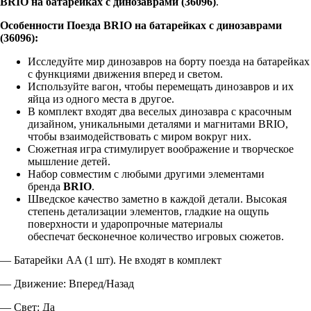
BRIO на батарейках с динозаврами (36096)
.
Особенности Поезда BRIO на батарейках с динозаврами
(36096):
Исследуйте мир динозавров на борту поезда на батарейках
с функциями движения вперед и светом.
Используйте вагон, чтобы перемещать динозавров и их
яйца из одного места в другое.
В комплект входят два веселых динозавра с красочным
дизайном, уникальными деталями и магнитами BRIO,
чтобы взаимодействовать с миром вокруг них.
Сюжетная игра стимулирует воображение и творческое
мышление детей.
Набор совместим с любыми другими элементами
бренда
BRIO
.
Шведское качество заметно в каждой детали. Высокая
степень детализации элементов, гладкие на ощупь
поверхности и ударопрочные материалы
обеспечат бесконечное количество игровых сюжетов.
— Батарейки АA (1 шт). Не входят в комплект
— Движение: Вперед/Назад
— Свет: Да