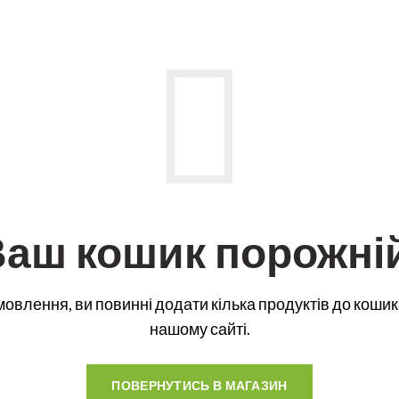
h - розумний потяг
Оплата
и
Доставка
ля малюків
Сертифікати
Договір публічної оферти
ори
Контакти
и та вагони
ни та тунелі
 залізниця
аш кошик порожні
лізниці
трілки
ри
влення, ви повинні додати кілька продуктів до кошика
нашому сайті.
ПОВЕРНУТИСЬ В МАГАЗИН