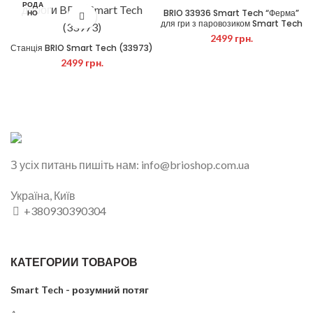
РОДА
РОДА
BRIO 33936 Smart Tech “Ферма”
НО
НО
для гри з паровозиком Smart Tech
HOT
2499
грн.
Станція BRIO Smart Tech (33973)
2499
грн.
З усіх питань пишіть нам: info@brioshop.com.ua
Україна, Київ
+380930390304
КАТЕГОРИИ ТОВАРОВ
Smart Tech - розумний потяг