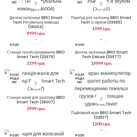
НО
НО
Дитяча залізниця BRIO Smart
Переїзд для залізниці BRIO Smart
Tech Рятувальна команда
Tech зі звуком (33965)
(36004)
1999
грн.
9999
грн.
РОЗП
РОЗП
РОДА
РОДА
Станція техобслуговування BRIO
Дитяча залізниця BRIO Smart
НО
НО
Smart Tech (33975)
Tech Deluxe (33977)
2199
грн.
19999
грн.
РОЗП
РОЗП
РОДА
РОДА
НО
НО
Станція жахів для залізниці BRIO
Smart Tech (36007)
2999
грн.
Підйомний кран BRIO Smart Tech
(33827)
1200
грн.
РОЗП
РОЗП