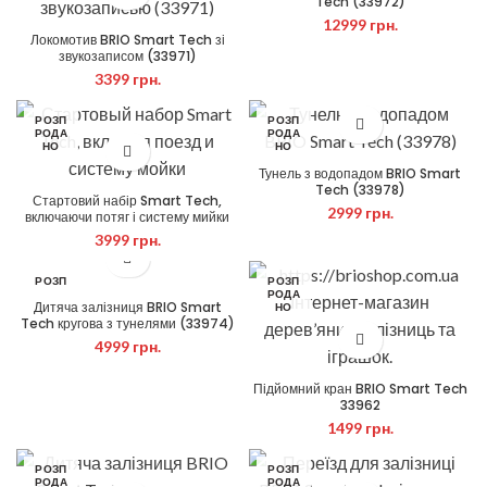
Tech (33972)
12999
грн.
Локомотив BRIO Smart Tech зі
звукозаписом (33971)
3399
грн.
РОЗП
РОЗП
РОДА
РОДА
НО
НО
Тунель з водопадом BRIO Smart
Tech (33978)
Стартовий набір Smart Tech,
2999
грн.
включаючи потяг і систему мийки
3999
грн.
РОЗП
РОЗП
РОДА
РОДА
Дитяча залізниця BRIO Smart
НО
НО
Tech кругова з тунелями (33974)
4999
грн.
Підйомний кран BRIO Smart Tech
33962
1499
грн.
РОЗП
РОЗП
РОДА
РОДА