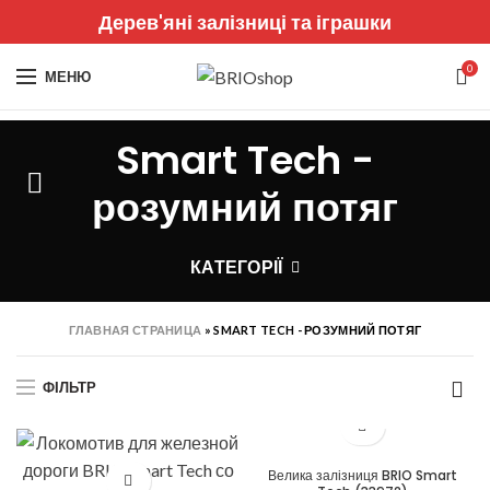
Дерев'яні залізниці та іграшки
0
МЕНЮ
Smart Tech -
розумний потяг
КАТЕГОРІЇ
ГЛАВНАЯ СТРАНИЦА
»
SMART TECH - РОЗУМНИЙ ПОТЯГ
ФІЛЬТР
Велика залізниця BRIO Smart