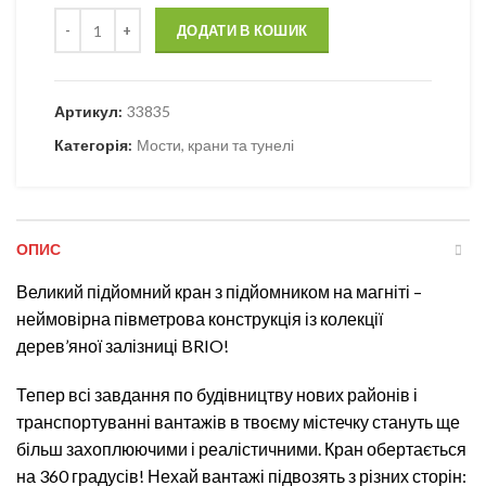
Будівельний кран BRIO зі світлом (33835) кількість
ДОДАТИ В КОШИК
Артикул:
33835
Категорія:
Мости, крани та тунелі
ОПИС
Великий підйомний кран з підйомником на магніті –
неймовірна півметрова конструкція із колекції
дерев’яної залізниці BRIO!
Тепер всі завдання по будівництву нових районів і
транспортуванні вантажів в твоєму містечку стануть ще
більш захоплюючими і реалістичними. Кран обертається
на 360 градусів! Нехай вантажі підвозять з різних сторін: